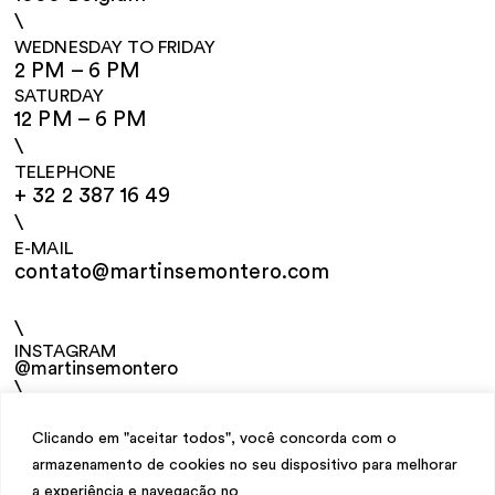
\
WEDNESDAY TO FRIDAY
2 PM – 6 PM
SATURDAY
12 PM – 6 PM
\
TELEPHONE
+ 32 2 387 16 49
\
E-MAIL
contato@martinsemontero.com
\
INSTAGRAM
@martinsemontero
\
NEWSLETTER
Clicando em "aceitar todos", você concorda com o
armazenamento de cookies no seu dispositivo para melhorar
a experiência e navegação no