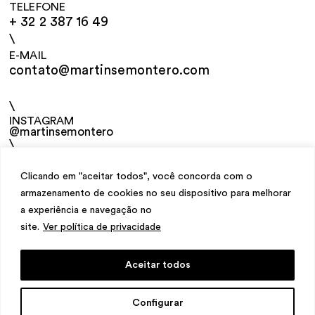
TELEFONE
+ 32 2 387 16 49
\
E-MAIL
contato@martinsemontero.com
\
INSTAGRAM
@martinsemontero
\
NEWSLETTER
Clicando em "aceitar todos", você concorda com o
armazenamento de cookies no seu dispositivo para melhorar
a experiência e navegação no
site.
Ver política de privacidade
Aceitar todos
design
Mariana Valladares
e Claudio Bueno,
Configurar
desenvolvimento
Meest Digital