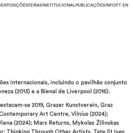
S
EXPOSIÇÕES
FEIRAS
INSTITUCIONAL
PUBLICAÇÕES
INFO
PT
EN
es internacionais, incluindo o pavilhão conjunto
neza (2013) e a Bienal de Liverpool (2016).
destacam-se 2019, Grazer Kunstverein, Graz
, Contemporary Art Centre, Vilnius (2024);
ena (2024); Mars Returns, Mykolas Žilinskas
r: Thinking Through Other Artists, Tate St Ives