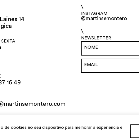
\
INSTAGRAM
@martinsemontero
Laines 14
lgica
\
NEWSLETTER
 SEXTA
h
h
E
87 16 49
o@martinsemontero.com
al
de cookies no seu dispositivo para melhorar a experiência e