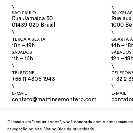
\
\
SÃO PAULO
BRUXELAS
Rua Jamaica 50
Rue aux 
01439 020 Brasil
1000 Bé
\
\
TERÇA À SEXTA
QUARTA À
10h – 19h
14h – 18
SÁBADOS
SÁBADOS
11h – 16h
12h – 18
\
\
TELEFONE
TELEFON
+55 11 4306 1943
+ 32 2 3
\
\
E-MAIL
E-MAIL
contato@martinsemontero.com
contat
design
Mariana Valladares
e Claudio Bueno, desenvolvimento
Meest Digit
Clicando em "aceitar todos", você concorda com o armazenamento 
navegação no site.
Ver política de privacidade