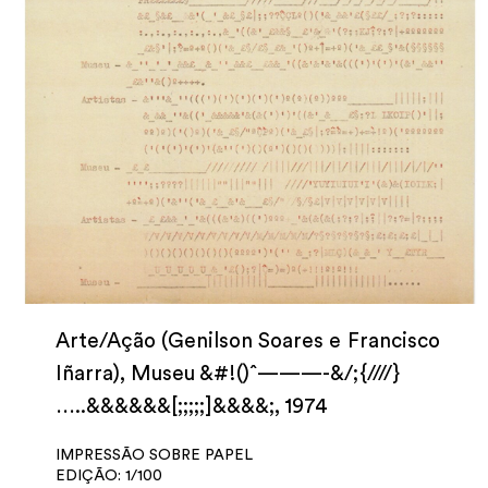
Arte/Ação (Genilson Soares e Francisco
Iñarra), Museu &#!()ˆ———-&/;{////}
…..&&&&&&[;;;;;]&&&&;, 1974
IMPRESSÃO SOBRE PAPEL
EDIÇÃO: 1/100