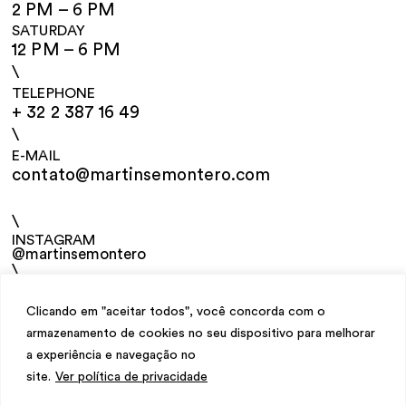
2 PM – 6 PM
SATURDAY
12 PM – 6 PM
\
TELEPHONE
+ 32 2 387 16 49
\
E-MAIL
contato@martinsemontero.com
\
INSTAGRAM
@martinsemontero
\
NEWSLETTER
Clicando em "aceitar todos", você concorda com o
armazenamento de cookies no seu dispositivo para melhorar
a experiência e navegação no
site.
Ver política de privacidade