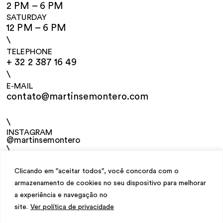
2 PM – 6 PM
SATURDAY
12 PM – 6 PM
\
TELEPHONE
+ 32 2 387 16 49
\
E-MAIL
contato@martinsemontero.com
\
INSTAGRAM
@martinsemontero
\
NEWSLETTER
Clicando em "aceitar todos", você concorda com o
armazenamento de cookies no seu dispositivo para melhorar
a experiência e navegação no
site.
Ver política de privacidade