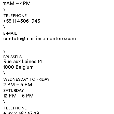
11AM – 4PM
\
TELEPHONE
+55 11 4306 1943
\
E-MAIL
contato@martinsemontero.com
\
BRUSSELS
Rue aux Laines 14
1000 Belgium
\
WEDNESDAY TO FRIDAY
2 PM – 6 PM
SATURDAY
12 PM – 6 PM
\
TELEPHONE
+ 32 2 387 16 49