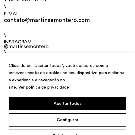
\
E-MAIL
contato@martinsemontero.com
\
INSTAGRAM
@martinsemontero
\
NEWSLETTER
Clicando em "aceitar todos", você concorda com o
armazenamento de cookies no seu dispositivo para melhorar
a experiência e navegação no
site.
Ver política de privacidade
Aceitar todos
design
Mariana Valladares
e Claudio Bueno,
Configurar
development
Meest Digital