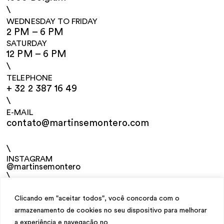
\
WEDNESDAY TO FRIDAY
2 PM – 6 PM
SATURDAY
12 PM – 6 PM
\
TELEPHONE
+ 32 2 387 16 49
\
E-MAIL
contato@martinsemontero.com
\
INSTAGRAM
@martinsemontero
\
NEWSLETTER
Clicando em "aceitar todos", você concorda com o
armazenamento de cookies no seu dispositivo para melhorar
a experiência e navegação no