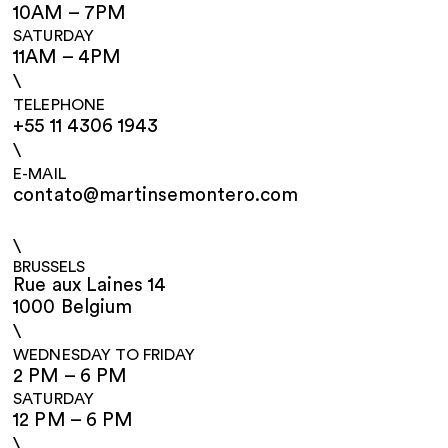
10AM – 7PM
SATURDAY
11AM – 4PM
\
TELEPHONE
+55 11 4306 1943
\
E-MAIL
contato@martinsemontero.com
\
BRUSSELS
Rue aux Laines 14
1000 Belgium
\
WEDNESDAY TO FRIDAY
2 PM – 6 PM
SATURDAY
12 PM – 6 PM
\