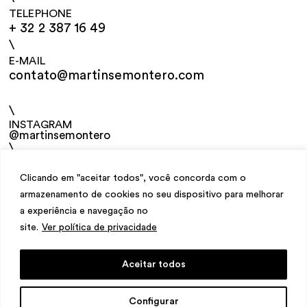
TELEPHONE
+ 32 2 387 16 49
\
E-MAIL
contato@martinsemontero.com
\
INSTAGRAM
@martinsemontero
\
NEWSLETTER
Clicando em "aceitar todos", você concorda com o
armazenamento de cookies no seu dispositivo para melhorar
a experiência e navegação no
site.
Ver política de privacidade
Aceitar todos
design
Mariana Valladares
e Claudio Bueno,
Configurar
development
Meest Digital