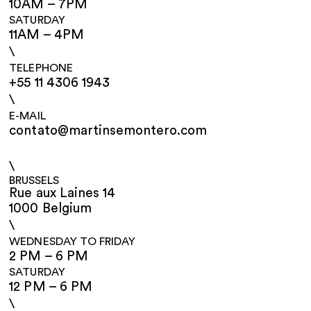
10AM – 7PM
SATURDAY
11AM – 4PM
\
TELEPHONE
+55 11 4306 1943
\
E-MAIL
contato@martinsemontero.com
\
BRUSSELS
Rue aux Laines 14
1000 Belgium
\
WEDNESDAY TO FRIDAY
2 PM – 6 PM
SATURDAY
12 PM – 6 PM
\