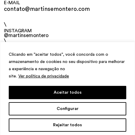
E-MAIL
contato@martinsemontero.com
\
INSTAGRAM
@martinsemontero
\
NEWSLETTER
Clicando em "aceitar todos", você concorda com o
armazenamento de cookies no seu dispositivo para melhorar
a experiência e navegação no
site.
Ver política de privacidade
Aceitar todos
design
Mariana Valladares
e Claudio Bueno,
Configurar
development
Meest Digital
Rejeitar todos