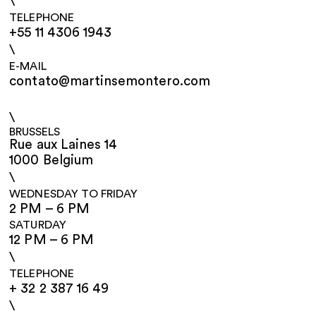
\
TELEPHONE
+55 11 4306 1943
\
E-MAIL
contato@martinsemontero.com
\
BRUSSELS
Rue aux Laines 14
1000 Belgium
\
WEDNESDAY TO FRIDAY
2 PM – 6 PM
SATURDAY
12 PM – 6 PM
\
TELEPHONE
+ 32 2 387 16 49
\