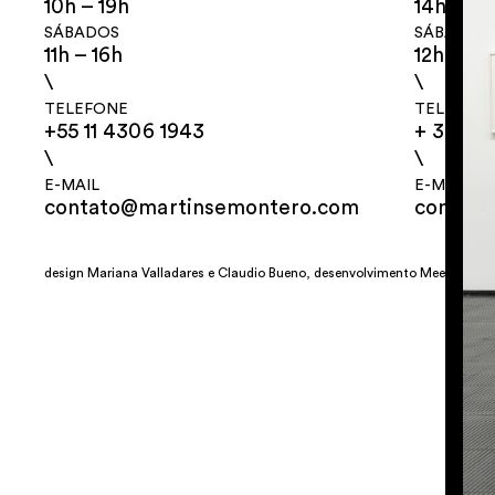
10h – 19h
14h – 18
SÁBADOS
SÁBADOS
11h – 16h
12h – 18
\
\
TELEFONE
TELEFON
+55 11 4306 1943
+ 32 2 3
\
\
E-MAIL
E-MAIL
contato@martinsemontero.com
contat
design
Mariana Valladares
e Claudio Bueno, desenvolvimento
Meest Digit