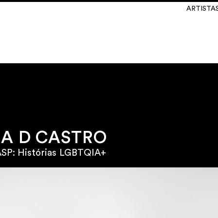
ARTISTA
IA D CASTRO
SP: Histórias LGBTQIA+
\
INSTAGRAM
@martinsemontero
Laines 14
lgica
\
NEWSLETTER
 SEXTA