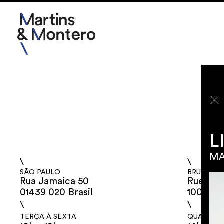
2026
2025
2024
L
2023
MA
\
\
SÃO PAULO
BRUXELAS
Rua Jamaica 50
Rue aux 
01439 020 Brasil
1000 Bé
\
\
TERÇA À SEXTA
QUARTA À