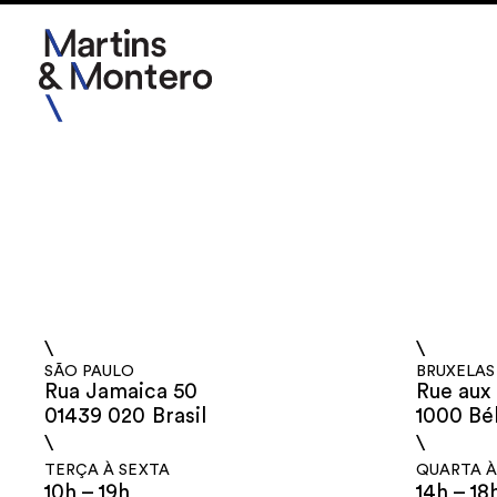
\
\
SÃO PAULO
BRUXELAS
Rua Jamaica 50
Rue aux 
01439 020 Brasil
1000 Bé
\
\
TERÇA À SEXTA
QUARTA À
10h – 19h
14h – 18