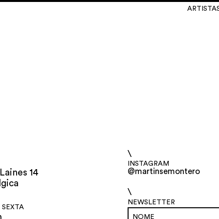
ARTISTA
\
INSTAGRAM
@martinsemontero
Laines 14
lgica
\
NEWSLETTER
 SEXTA
h