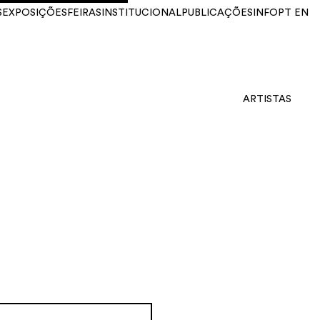
S
EXPOSIÇÕES
FEIRAS
INSTITUCIONAL
PUBLICAÇÕES
INFO
PT
EN
ARTISTAS