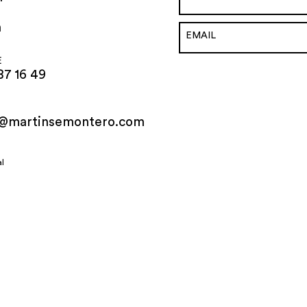
h
E
87 16 49
o@martinsemontero.com
al