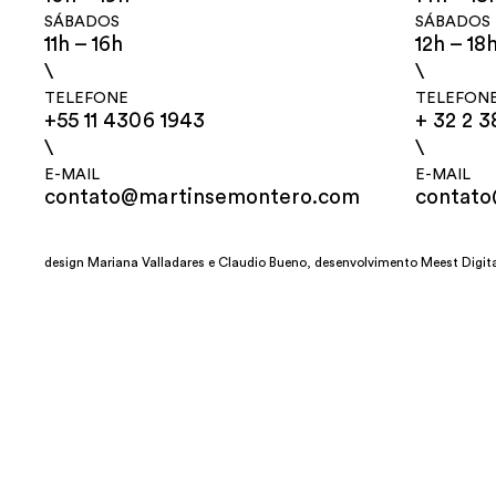
SÁBADOS
SÁBADOS
11h – 16h
12h – 18
\
\
TELEFONE
TELEFON
+55 11 4306 1943
+ 32 2 3
\
\
E-MAIL
E-MAIL
contato@martinsemontero.com
contat
design
Mariana Valladares
e Claudio Bueno, desenvolvimento
Meest Digit