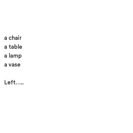
a chair
a table
a lamp
a vase
Left…..