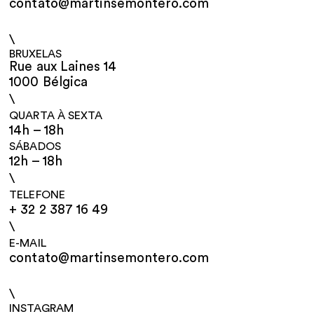
contato@martinsemontero.com
\
BRUXELAS
Rue aux Laines 14
1000 Bélgica
\
QUARTA À SEXTA
14h – 18h
SÁBADOS
12h – 18h
\
TELEFONE
+ 32 2 387 16 49
\
E-MAIL
contato@martinsemontero.com
\
INSTAGRAM