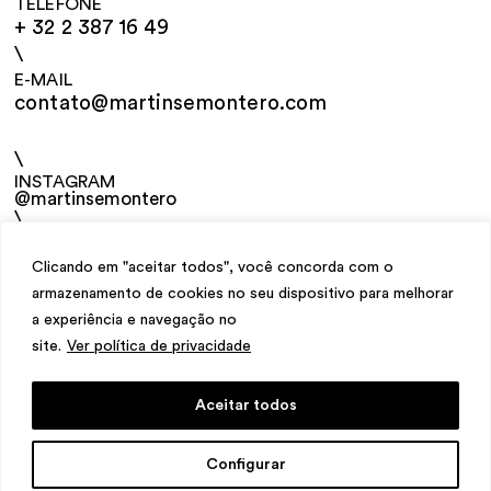
TELEFONE
+ 32 2 387 16 49
\
E-MAIL
contato@martinsemontero.com
\
INSTAGRAM
@martinsemontero
\
NEWSLETTER
Clicando em "aceitar todos", você concorda com o
armazenamento de cookies no seu dispositivo para melhorar
a experiência e navegação no
site.
Ver política de privacidade
Aceitar todos
design
Mariana Valladares
e Claudio Bueno,
Configurar
desenvolvimento
Meest Digital