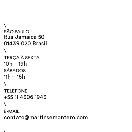
\
SÃO PAULO
Rua Jamaica 50
01439 020 Brasil
\
TERÇA À SEXTA
10h – 19h
SÁBADOS
11h – 16h
\
TELEFONE
+55 11 4306 1943
\
E-MAIL
contato@martinsemontero.com