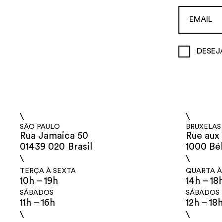
DESEJ
\
\
SÃO PAULO
BRUXELAS
Rua Jamaica 50
Rue aux 
01439 020 Brasil
1000 Bé
\
\
TERÇA À SEXTA
QUARTA À
10h – 19h
14h – 18
SÁBADOS
SÁBADOS
11h – 16h
12h – 18
\
\