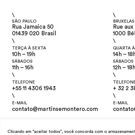
\
\
SÃO PAULO
BRUXELAS
Rua Jamaica 50
Rue aux 
01439 020 Brasil
1000 Bé
\
\
TERÇA À SEXTA
QUARTA À
10h – 19h
14h – 18
SÁBADOS
SÁBADOS
11h – 16h
12h – 18
\
\
TELEFONE
TELEFON
+55 11 4306 1943
+ 32 2 3
\
\
E-MAIL
E-MAIL
contato@martinsemontero.com
contat
design
Mariana Valladares
e Claudio Bueno, desenvolvimento
Meest Digit
Clicando em "aceitar todos", você concorda com o armazenamento 