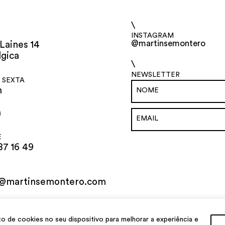
\
INSTAGRAM
@martinsemontero
Laines 14
lgica
\
NEWSLETTER
 SEXTA
h
h
E
87 16 49
o@martinsemontero.com
al
de cookies no seu dispositivo para melhorar a experiência e