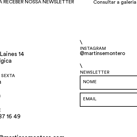
A RECEBER NOSSA NEWSLETTER
Consultar a galeria
\
INSTAGRAM
@martinsemontero
Laines 14
lgica
\
NEWSLETTER
 SEXTA
h
h
E
87 16 49