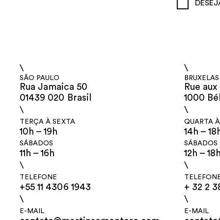
DESEJ
\
\
SÃO PAULO
BRUXELAS
Rua Jamaica 50
Rue aux 
01439 020 Brasil
1000 Bé
\
\
TERÇA À SEXTA
QUARTA À
10h – 19h
14h – 18
SÁBADOS
SÁBADOS
11h – 16h
12h – 18
\
\
TELEFONE
TELEFON
+55 11 4306 1943
+ 32 2 3
\
\
E-MAIL
E-MAIL