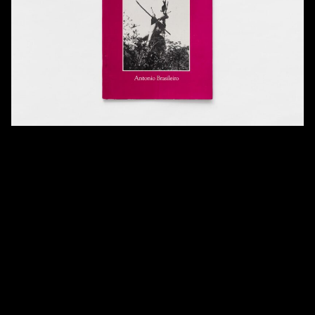
10h – 19h
SÁBADOS
11h – 16h
\
TELEFONE
+55 11 4306 1943
\
E-MAIL
contato@martinsemontero.com
\
BRUXELAS
Rue aux Laines 14
1000 Bélgica
\
QUARTA À SEXTA
14h – 18h
SÁBADOS
12h – 18h