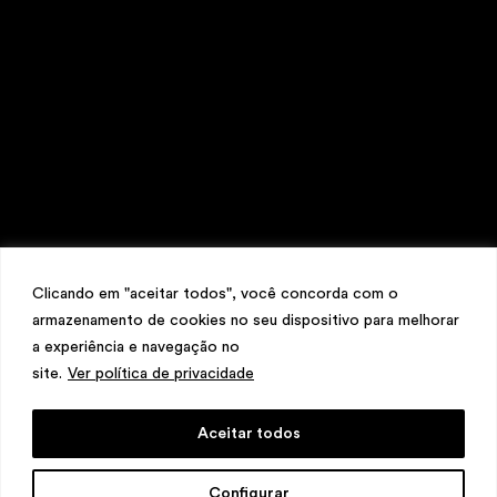
\
TELEFONE
+ 32 2 387 16 49
\
E-MAIL
contato@martinsemontero.com
\
INSTAGRAM
@martinsemontero
\
NEWSLETTER
Clicando em "aceitar todos", você concorda com o
armazenamento de cookies no seu dispositivo para melhorar
a experiência e navegação no
site.
Ver política de privacidade
Aceitar todos
design
Mariana Valladares
e Claudio Bueno,
Configurar
desenvolvimento
Meest Digital