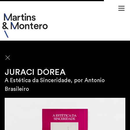
ARTISTAS
JURACI DÓREA
A Estética da Sinceridade, por Antonio
Brasileiro
\
SÃO PAULO
Rua Jamaica 50
01439 020 Brasil
\
TERÇA À SEXTA