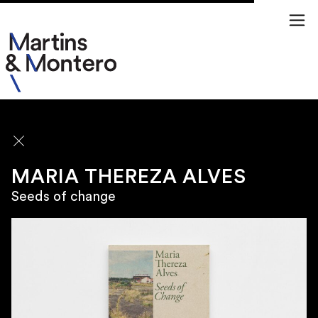
ARTISTAS
MARIA THEREZA ALVES
Seeds of change
\
SÃO PAULO
Rua Jamaica 50
01439 020 Brasil
\
TERÇA À SEXTA