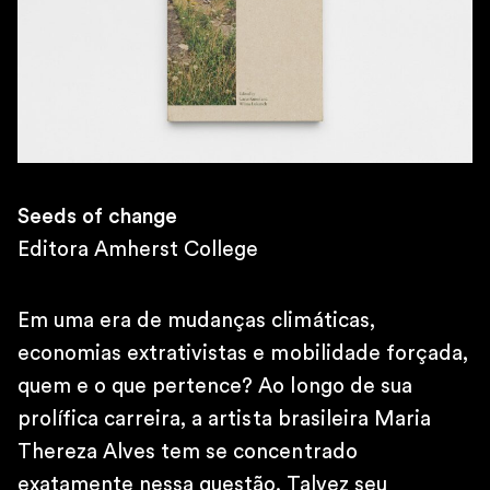
10h – 19h
SÁBADOS
11h – 16h
\
TELEFONE
+55 11 4306 1943
\
E-MAIL
Seeds of change
contato@martinsemontero.com
Editora Amherst College
\
BRUXELAS
Rue aux Laines 14
Em uma era de mudanças climáticas,
1000 Bélgica
economias extrativistas e mobilidade forçada,
\
quem e o que pertence? Ao longo de sua
QUARTA À SEXTA
14h – 18h
prolífica carreira, a artista brasileira Maria
SÁBADOS
Thereza Alves tem se concentrado
12h – 18h
exatamente nessa questão. Talvez seu