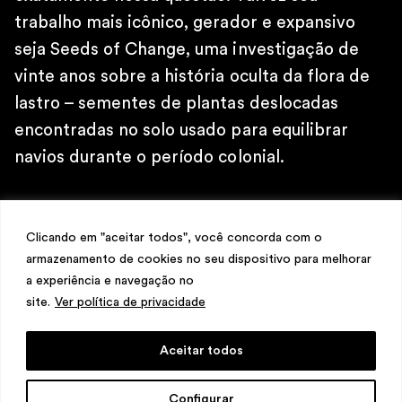
\
trabalho mais icônico, gerador e expansivo
TELEFONE
+ 32 2 387 16 49
seja Seeds of Change, uma investigação de
\
vinte anos sobre a história oculta da flora de
E-MAIL
contato@martinsemontero.com
lastro – sementes de plantas deslocadas
encontradas no solo usado para equilibrar
\
navios durante o período colonial.
INSTAGRAM
@martinsemontero
\
O projeto examina o influxo e a importância
NEWSLETTER
Clicando em "aceitar todos", você concorda com o
das plantas importadas, materializadas em
armazenamento de cookies no seu dispositivo para melhorar
cidades portuárias de vários continentes:
a experiência e navegação no
Marselha, Reposaari, Liverpool, Exeter e
site.
Ver política de privacidade
Topsham, Dunkerque, Bristol, Antuérpia e,
mais recentemente, Nova York, onde recebeu
Aceitar todos
o Prêmio Jane Lombard de Arte e Justiça
design
Mariana Valladares
e Claudio Bueno,
Configurar
desenvolvimento
Meest Digital