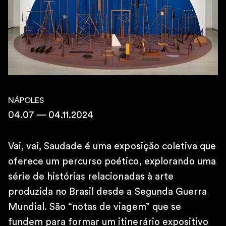
10h – 19h
SÁBADOS
11h – 16h
\
TELEFONE
+55 11 4306 1943
\
E-MAIL
contato@martinsemontero.com
NÁPOLES
04.07 — 04.11.2024
\
BRUXELAS
Rue aux Laines 14
Vai, vai, Saudade é uma exposição coletiva que
1000 Bélgica
oferece um percurso poético, explorando uma
\
série de histórias relacionadas à arte
QUARTA À SEXTA
produzida no Brasil desde a Segunda Guerra
14h – 18h
SÁBADOS
Mundial. São “notas de viagem” que se
12h – 18h
fundem para formar um itinerário expositivo