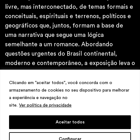
\
livre, mas interconectado, de temas formais e
TELEFONE
+ 32 2 387 16 49
conceituais, espirituais e terrenos, políticos e
\
geográficos que, juntos, formam a base de
E-MAIL
uma narrativa que segue uma lógica
contato@martinsemontero.com
semelhante a um romance. Abordando
\
questões urgentes do Brasil continental,
INSTAGRAM
moderno e contemporâneo, a exposição leva o
@martinsemontero
\
título de um samba composto por Heitor dos
NEWSLETTER
Prazeres (Rio de Janeiro, 1898-1966), um
Clicando em "aceitar todos", você concorda com o
armazenamento de cookies no seu dispositivo para melhorar
artista carioca que foi um dos primeiros a ser
a experiência e navegação no
submetido à censura pela ditadura militar em
site.
Ver política de privacidade
1964.
Aceitar todos
LEIA MAIS
design
Mariana Valladares
e Claudio Bueno,
Configurar
desenvolvimento
Meest Digital