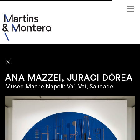
ANO
2026
ANA MAZZEI, JURACI DÓREA
2025
Museo Madre Napoli: Vai, Vai, Saudade
2024
\
2023
SÃO PAULO
Rua Jamaica 50
01439 020 Brasil
\
TERÇA À SEXTA