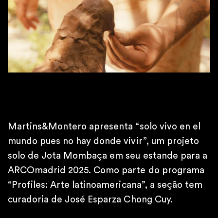
10h – 19h
SÁBADOS
11h – 16h
\
TELEFONE
+55 11 4306 1943
\
E-MAIL
contato@martinsemontero.com
\
Martins&Montero apresenta “solo vivo en el
BRUXELAS
Rue aux Laines 14
mundo pues no hay donde vivir”, um projeto
1000 Bélgica
solo de Jota Mombaça em seu estande para a
\
ARCOmadrid 2025. Como parte do programa
QUARTA À SEXTA
“Profiles: Arte latinoamericana”, a seção tem
14h – 18h
SÁBADOS
curadoria de José Esparza Chong Cuy.
12h – 18h