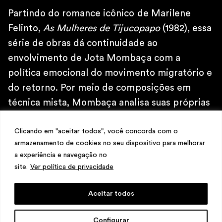
\
TELEFONE
Partindo do romance icônico de Marilene
+ 32 2 387 16 49
Felinto,
As Mulheres de Tijucopapo
(1982), essa
\
série de obras dá continuidade ao
E-MAIL
contato@martinsemontero.com
envolvimento de Jota Mombaça com a
política emocional do movimento migratório e
\
do retorno. Por meio de composições em
INSTAGRAM
@martinsemontero
técnica mista, Mombaça analisa suas próprias
\
jornadas, sem nunca tentar produzir uma
NEWSLETTER
Clicando em "aceitar todos", você concorda com o
perspectiva limitada ao realismo social – em
armazenamento de cookies no seu dispositivo para melhorar
vez disso, as obras evocam paisagens
a experiência e navegação no
imaginárias, personagens sonhados e
site.
Ver política de privacidade
cartografias anômalas do caminho de uma
migrante.
Aceitar todos
design
Mariana Valladares
e Claudio Bueno,
Configurar
desenvolvimento
Meest Digital