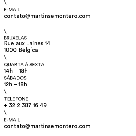
\
E-MAIL
contato@martinsemontero.com
\
BRUXELAS
Rue aux Laines 14
1000 Bélgica
\
QUARTA À SEXTA
14h – 18h
SÁBADOS
12h – 18h
\
TELEFONE
+ 32 2 387 16 49
\
E-MAIL
contato@martinsemontero.com