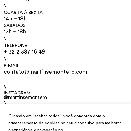
\
QUARTA À SEXTA
14h – 18h
SÁBADOS
12h – 18h
\
TELEFONE
+ 32 2 387 16 49
\
E-MAIL
contato@martinsemontero.com
\
INSTAGRAM
@martinsemontero
\
NEWSLETTER
Clicando em "aceitar todos", você concorda com o
armazenamento de cookies no seu dispositivo para melhorar
a experiência e navegação no