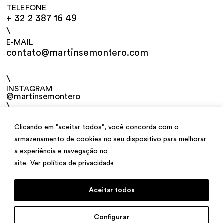
TELEFONE
+ 32 2 387 16 49
\
E-MAIL
contato@martinsemontero.com
\
INSTAGRAM
@martinsemontero
\
NEWSLETTER
Clicando em "aceitar todos", você concorda com o
armazenamento de cookies no seu dispositivo para melhorar
a experiência e navegação no
site.
Ver política de privacidade
Aceitar todos
design
Mariana Valladares
e Claudio Bueno,
Configurar
desenvolvimento
Meest Digital