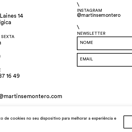
\
INSTAGRAM
@martinsemontero
Laines 14
lgica
\
NEWSLETTER
 SEXTA
h
h
E
87 16 49
o@martinsemontero.com
al
de cookies no seu dispositivo para melhorar a experiência e