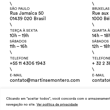
\
\
SÃO PAULO
BRUXELAS
Rua Jamaica 50
Rue aux 
01439 020 Brasil
1000 Bé
\
\
TERÇA À SEXTA
QUARTA À
10h – 19h
14h – 18
SÁBADOS
SÁBADOS
11h – 16h
12h – 18
\
\
TELEFONE
TELEFON
+55 11 4306 1943
+ 32 2 3
\
\
E-MAIL
E-MAIL
contato@martinsemontero.com
contat
design
Mariana Valladares
e Claudio Bueno, desenvolvimento
Meest Digit
Clicando em "aceitar todos", você concorda com o armazenamento 
navegação no site.
Ver política de privacidade