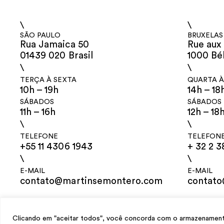
\
\
SÃO PAULO
BRUXELAS
Rua Jamaica 50
Rue aux 
01439 020 Brasil
1000 Bé
\
\
TERÇA À SEXTA
QUARTA À
10h – 19h
14h – 18
SÁBADOS
SÁBADOS
11h – 16h
12h – 18
\
\
TELEFONE
TELEFON
+55 11 4306 1943
+ 32 2 3
\
\
E-MAIL
E-MAIL
contato@martinsemontero.com
contat
design
Mariana Valladares
e Claudio Bueno, desenvolvimento
Meest Digit
Clicando em "aceitar todos", você concorda com o armazenamento 