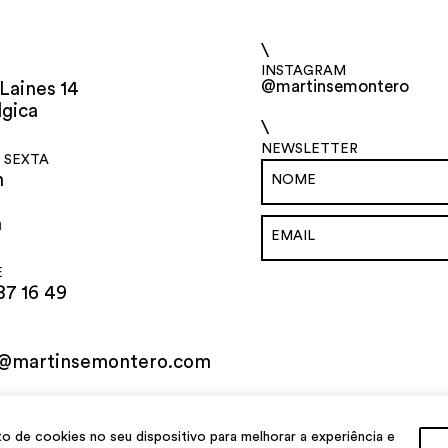
\
INSTAGRAM
@martinsemontero
Laines 14
lgica
\
NEWSLETTER
 SEXTA
h
h
E
87 16 49
o@martinsemontero.com
al
de cookies no seu dispositivo para melhorar a experiência e