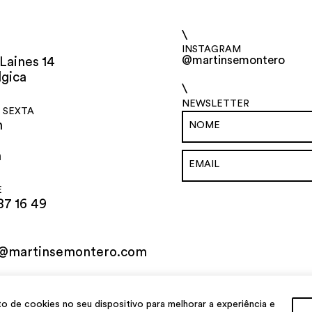
\
INSTAGRAM
@martinsemontero
Laines 14
lgica
\
NEWSLETTER
 SEXTA
h
h
E
87 16 49
o@martinsemontero.com
al
de cookies no seu dispositivo para melhorar a experiência e