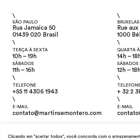
\
\
SÃO PAULO
BRUXELAS
Rua Jamaica 50
Rue aux 
01439 020 Brasil
1000 Bé
\
\
TERÇA À SEXTA
QUARTA À
10h – 19h
14h – 18
SÁBADOS
SÁBADOS
11h – 16h
12h – 18
\
\
TELEFONE
TELEFON
+55 11 4306 1943
+ 32 2 3
\
\
E-MAIL
E-MAIL
contato@martinsemontero.com
contat
design
Mariana Valladares
e Claudio Bueno, desenvolvimento
Meest Digit
Clicando em "aceitar todos", você concorda com o armazenamento 