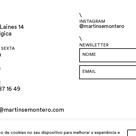
\
INSTAGRAM
@martinsemontero
Laines 14
lgica
\
NEWSLETTER
 SEXTA
h
h
E
87 16 49
o@martinsemontero.com
al
de cookies no seu dispositivo para melhorar a experiência e