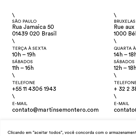
\
\
SÃO PAULO
BRUXELAS
Rua Jamaica 50
Rue aux 
01439 020 Brasil
1000 Bé
\
\
TERÇA À SEXTA
QUARTA À
10h – 19h
14h – 18
SÁBADOS
SÁBADOS
11h – 16h
12h – 18
\
\
TELEFONE
TELEFON
+55 11 4306 1943
+ 32 2 3
\
\
E-MAIL
E-MAIL
contato@martinsemontero.com
contat
design
Mariana Valladares
e Claudio Bueno, desenvolvimento
Meest Digit
Clicando em "aceitar todos", você concorda com o armazenamento 