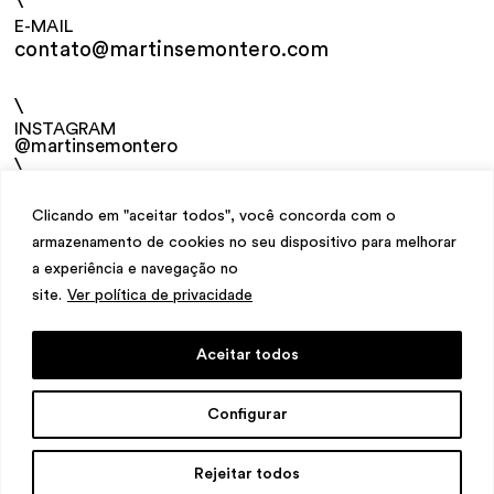
\
E-MAIL
contato@martinsemontero.com
\
INSTAGRAM
@martinsemontero
\
NEWSLETTER
Clicando em "aceitar todos", você concorda com o
armazenamento de cookies no seu dispositivo para melhorar
a experiência e navegação no
site.
Ver política de privacidade
Aceitar todos
design
Mariana Valladares
e Claudio Bueno,
Configurar
desenvolvimento
Meest Digital
Rejeitar todos