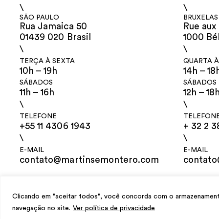
\
\
SÃO PAULO
BRUXELAS
Rua Jamaica 50
Rue aux 
01439 020 Brasil
1000 Bé
\
\
TERÇA À SEXTA
QUARTA À
10h – 19h
14h – 18
SÁBADOS
SÁBADOS
11h – 16h
12h – 18
\
\
TELEFONE
TELEFON
+55 11 4306 1943
+ 32 2 3
\
\
E-MAIL
E-MAIL
contato@martinsemontero.com
contat
design
Mariana Valladares
e Claudio Bueno, desenvolvimento
Meest Digit
Clicando em "aceitar todos", você concorda com o armazenamento 
navegação no site.
Ver política de privacidade