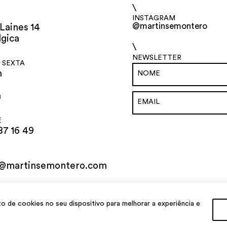
\
INSTAGRAM
@martinsemontero
Laines 14
lgica
\
NEWSLETTER
 SEXTA
h
h
E
87 16 49
o@martinsemontero.com
al
de cookies no seu dispositivo para melhorar a experiência e