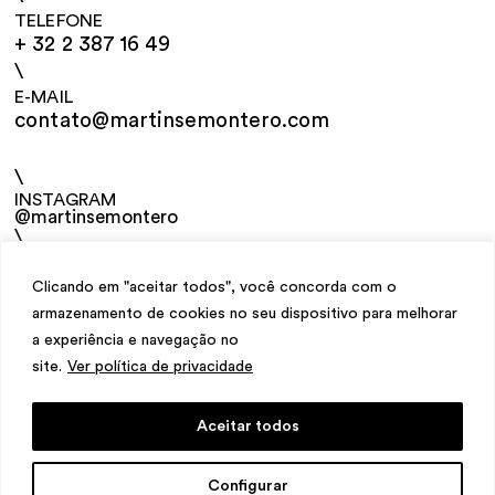
TELEFONE
+ 32 2 387 16 49
\
E-MAIL
contato@martinsemontero.com
\
INSTAGRAM
@martinsemontero
\
NEWSLETTER
Clicando em "aceitar todos", você concorda com o
armazenamento de cookies no seu dispositivo para melhorar
a experiência e navegação no
site.
Ver política de privacidade
Aceitar todos
design
Mariana Valladares
e Claudio Bueno,
Configurar
desenvolvimento
Meest Digital