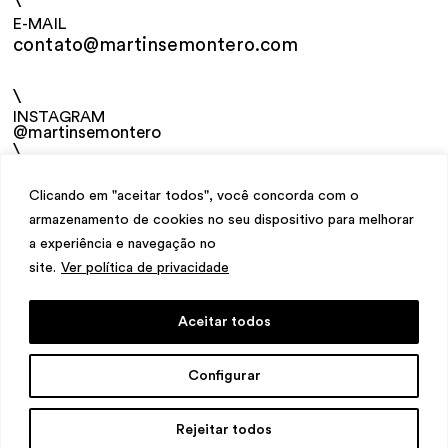
\
E-MAIL
contato@martinsemontero.com
\
INSTAGRAM
@martinsemontero
\
NEWSLETTER
Clicando em "aceitar todos", você concorda com o
armazenamento de cookies no seu dispositivo para melhorar
a experiência e navegação no
site.
Ver política de privacidade
Aceitar todos
design
Mariana Valladares
e Claudio Bueno,
Configurar
desenvolvimento
Meest Digital
Rejeitar todos