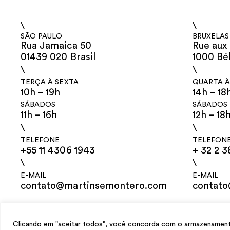
\
\
SÃO PAULO
BRUXELAS
Rua Jamaica 50
Rue aux 
01439 020 Brasil
1000 Bé
\
\
TERÇA À SEXTA
QUARTA À
10h – 19h
14h – 18
SÁBADOS
SÁBADOS
11h – 16h
12h – 18
\
\
TELEFONE
TELEFON
+55 11 4306 1943
+ 32 2 3
\
\
E-MAIL
E-MAIL
contato@martinsemontero.com
contat
design
Mariana Valladares
e Claudio Bueno, desenvolvimento
Meest Digit
Clicando em "aceitar todos", você concorda com o armazenamento 