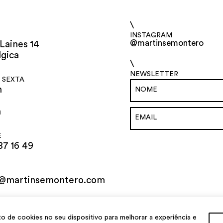
\
INSTAGRAM
@martinsemontero
Laines 14
lgica
\
NEWSLETTER
 SEXTA
h
h
E
87 16 49
o@martinsemontero.com
al
de cookies no seu dispositivo para melhorar a experiência e