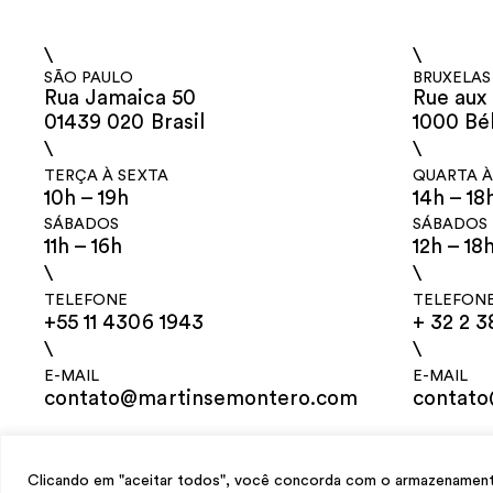
\
\
SÃO PAULO
BRUXELAS
Rua Jamaica 50
Rue aux 
01439 020 Brasil
1000 Bé
\
\
TERÇA À SEXTA
QUARTA À
10h – 19h
14h – 18
SÁBADOS
SÁBADOS
11h – 16h
12h – 18
\
\
TELEFONE
TELEFON
+55 11 4306 1943
+ 32 2 3
\
\
E-MAIL
E-MAIL
contato@martinsemontero.com
contat
design
Mariana Valladares
e Claudio Bueno, desenvolvimento
Meest Digit
Clicando em "aceitar todos", você concorda com o armazenamento 