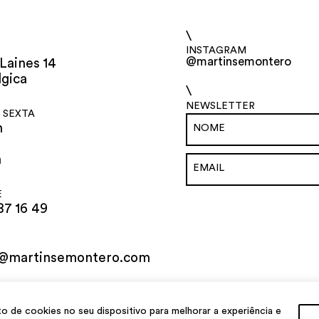
\
INSTAGRAM
@martinsemontero
Laines 14
lgica
\
NEWSLETTER
 SEXTA
h
h
E
87 16 49
o@martinsemontero.com
al
de cookies no seu dispositivo para melhorar a experiência e