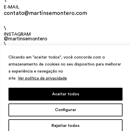
\
E-MAIL
contato@martinsemontero.com
\
INSTAGRAM
@martinsemontero
\
NEWSLETTER
Clicando em "aceitar todos", você concorda com o
armazenamento de cookies no seu dispositivo para melhorar
a experiência e navegação no
site.
Ver política de privacidade
Aceitar todos
design
Mariana Valladares
e Claudio Bueno,
Configurar
desenvolvimento
Meest Digital
Rejeitar todos