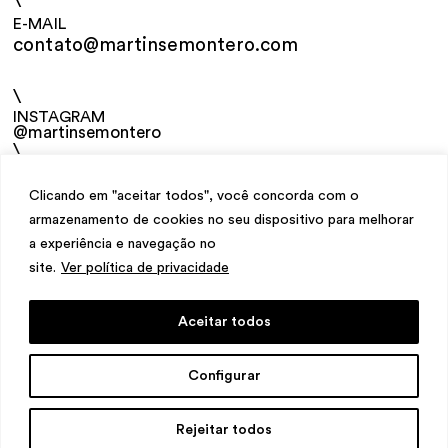
\
E-MAIL
contato@martinsemontero.com
\
INSTAGRAM
@martinsemontero
\
NEWSLETTER
Clicando em "aceitar todos", você concorda com o
armazenamento de cookies no seu dispositivo para melhorar
a experiência e navegação no
site.
Ver política de privacidade
Aceitar todos
design
Mariana Valladares
e Claudio Bueno,
Configurar
desenvolvimento
Meest Digital
Rejeitar todos