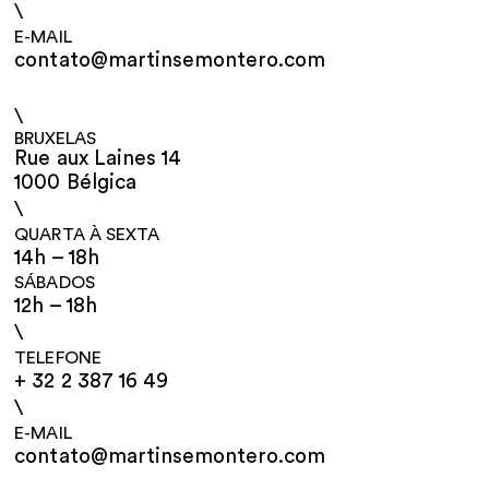
\
E-MAIL
contato@martinsemontero.com
\
BRUXELAS
Rue aux Laines 14
1000 Bélgica
\
QUARTA À SEXTA
14h – 18h
SÁBADOS
12h – 18h
\
TELEFONE
+ 32 2 387 16 49
\
E-MAIL
contato@martinsemontero.com