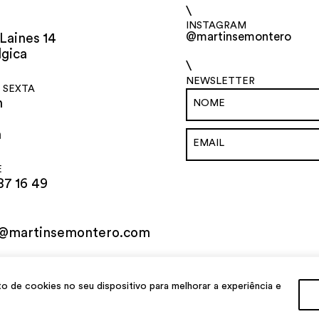
\
INSTAGRAM
@martinsemontero
Laines 14
lgica
\
NEWSLETTER
 SEXTA
h
h
E
87 16 49
o@martinsemontero.com
al
de cookies no seu dispositivo para melhorar a experiência e