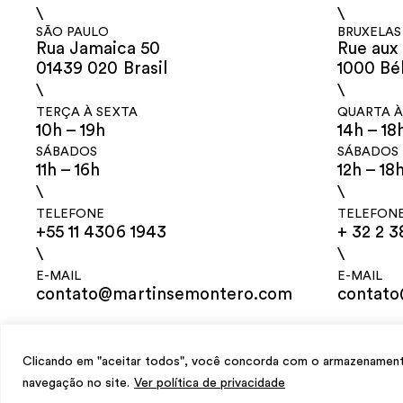
\
\
SÃO PAULO
BRUXELAS
Rua Jamaica 50
Rue aux 
01439 020 Brasil
1000 Bé
\
\
TERÇA À SEXTA
QUARTA À
10h – 19h
14h – 18
SÁBADOS
SÁBADOS
11h – 16h
12h – 18
\
\
TELEFONE
TELEFON
+55 11 4306 1943
+ 32 2 3
\
\
E-MAIL
E-MAIL
contato@martinsemontero.com
contat
design
Mariana Valladares
e Claudio Bueno, desenvolvimento
Meest Digit
Clicando em "aceitar todos", você concorda com o armazenamento 
navegação no site.
Ver política de privacidade