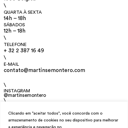
\
QUARTA À SEXTA
14h – 18h
SÁBADOS
12h – 18h
\
TELEFONE
+ 32 2 387 16 49
\
E-MAIL
contato@martinsemontero.com
\
INSTAGRAM
@martinsemontero
\
NEWSLETTER
Clicando em "aceitar todos", você concorda com o
armazenamento de cookies no seu dispositivo para melhorar
a experiência e navegação no