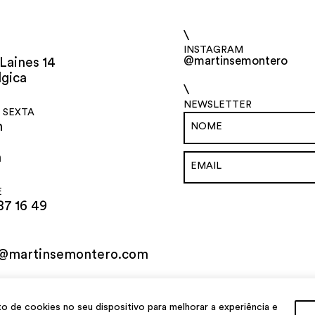
\
INSTAGRAM
@martinsemontero
Laines 14
lgica
\
NEWSLETTER
 SEXTA
h
h
E
87 16 49
o@martinsemontero.com
al
de cookies no seu dispositivo para melhorar a experiência e