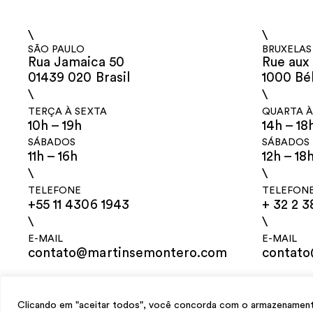
\
\
SÃO PAULO
BRUXELAS
Rua Jamaica 50
Rue aux 
01439 020 Brasil
1000 Bé
\
\
TERÇA À SEXTA
QUARTA À
10h – 19h
14h – 18
SÁBADOS
SÁBADOS
11h – 16h
12h – 18
\
\
TELEFONE
TELEFON
+55 11 4306 1943
+ 32 2 3
\
\
E-MAIL
E-MAIL
contato@martinsemontero.com
contat
design
Mariana Valladares
e Claudio Bueno, desenvolvimento
Meest Digit
Clicando em "aceitar todos", você concorda com o armazenamento 