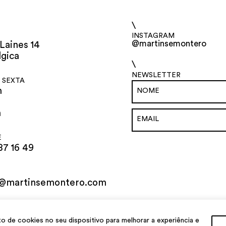
\
INSTAGRAM
@martinsemontero
Laines 14
lgica
\
NEWSLETTER
 SEXTA
h
h
E
87 16 49
o@martinsemontero.com
al
de cookies no seu dispositivo para melhorar a experiência e