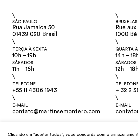
\
\
SÃO PAULO
BRUXELAS
Rua Jamaica 50
Rue aux 
01439 020 Brasil
1000 Bé
\
\
TERÇA À SEXTA
QUARTA À
10h – 19h
14h – 18
SÁBADOS
SÁBADOS
11h – 16h
12h – 18
\
\
TELEFONE
TELEFON
+55 11 4306 1943
+ 32 2 3
\
\
E-MAIL
E-MAIL
contato@martinsemontero.com
contat
design
Mariana Valladares
e Claudio Bueno, desenvolvimento
Meest Digit
Clicando em "aceitar todos", você concorda com o armazenamento 