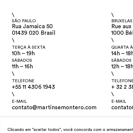
\
\
SÃO PAULO
BRUXELAS
Rua Jamaica 50
Rue aux 
01439 020 Brasil
1000 Bé
\
\
TERÇA À SEXTA
QUARTA À
10h – 19h
14h – 18
SÁBADOS
SÁBADOS
11h – 16h
12h – 18
\
\
TELEFONE
TELEFON
+55 11 4306 1943
+ 32 2 3
\
\
E-MAIL
E-MAIL
contato@martinsemontero.com
contat
design
Mariana Valladares
e Claudio Bueno, desenvolvimento
Meest Digit
Clicando em "aceitar todos", você concorda com o armazenamento 