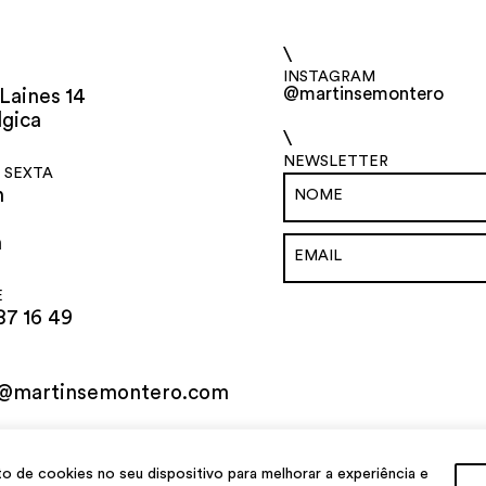
\
INSTAGRAM
@martinsemontero
Laines 14
lgica
\
NEWSLETTER
 SEXTA
h
h
E
87 16 49
o@martinsemontero.com
al
de cookies no seu dispositivo para melhorar a experiência e