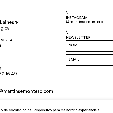
\
INSTAGRAM
@martinsemontero
Laines 14
lgica
\
NEWSLETTER
 SEXTA
h
h
E
87 16 49
o@martinsemontero.com
al
de cookies no seu dispositivo para melhorar a experiência e