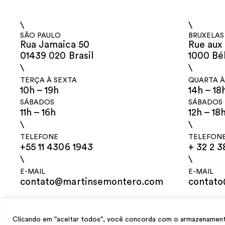
\
\
SÃO PAULO
BRUXELAS
Rua Jamaica 50
Rue aux 
01439 020 Brasil
1000 Bé
\
\
TERÇA À SEXTA
QUARTA À
10h – 19h
14h – 18
SÁBADOS
SÁBADOS
11h – 16h
12h – 18
\
\
TELEFONE
TELEFON
+55 11 4306 1943
+ 32 2 3
\
\
E-MAIL
E-MAIL
contato@martinsemontero.com
contat
design
Mariana Valladares
e Claudio Bueno, desenvolvimento
Meest Digit
Clicando em "aceitar todos", você concorda com o armazenamento 