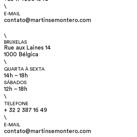
\
E-MAIL
contato@martinsemontero.com
\
BRUXELAS
Rue aux Laines 14
1000 Bélgica
\
QUARTA À SEXTA
14h – 18h
SÁBADOS
12h – 18h
\
TELEFONE
+ 32 2 387 16 49
\
E-MAIL
contato@martinsemontero.com