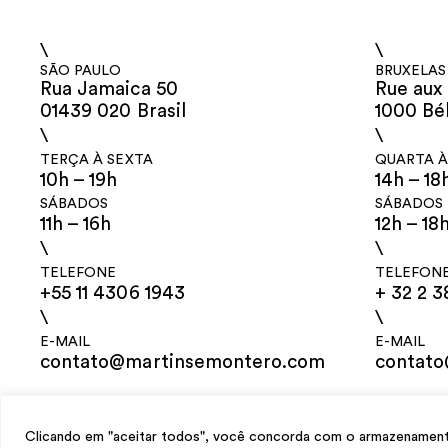
\
\
SÃO PAULO
BRUXELAS
Rua Jamaica 50
Rue aux 
01439 020 Brasil
1000 Bé
\
\
TERÇA À SEXTA
QUARTA À
10h – 19h
14h – 18
SÁBADOS
SÁBADOS
11h – 16h
12h – 18
\
\
TELEFONE
TELEFON
+55 11 4306 1943
+ 32 2 3
\
\
E-MAIL
E-MAIL
contato@martinsemontero.com
contat
design
Mariana Valladares
e Claudio Bueno, desenvolvimento
Meest Digit
Clicando em "aceitar todos", você concorda com o armazenamento 