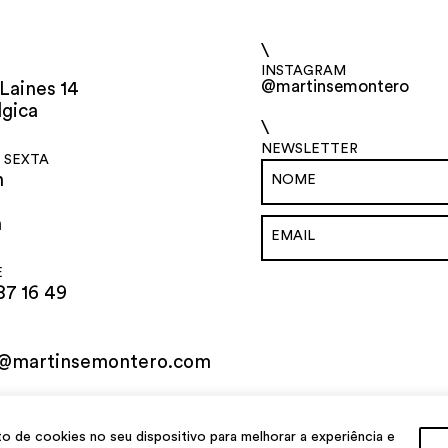
\
INSTAGRAM
@martinsemontero
Laines 14
lgica
\
NEWSLETTER
 SEXTA
h
h
E
87 16 49
o@martinsemontero.com
al
de cookies no seu dispositivo para melhorar a experiência e