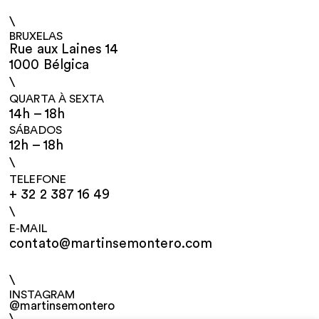
\
BRUXELAS
Rue aux Laines 14
1000 Bélgica
\
QUARTA À SEXTA
14h – 18h
SÁBADOS
12h – 18h
\
TELEFONE
+ 32 2 387 16 49
\
E-MAIL
contato@martinsemontero.com
\
INSTAGRAM
@martinsemontero