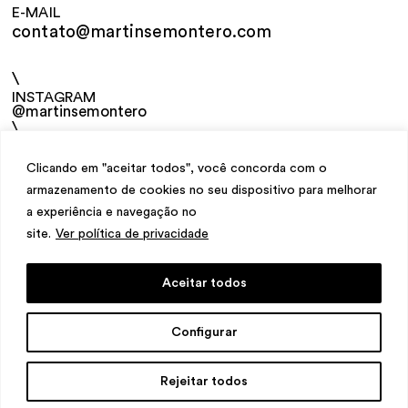
E-MAIL
contato@martinsemontero.com
\
INSTAGRAM
@martinsemontero
\
NEWSLETTER
Clicando em "aceitar todos", você concorda com o
armazenamento de cookies no seu dispositivo para melhorar
a experiência e navegação no
site.
Ver política de privacidade
Aceitar todos
design
Mariana Valladares
e Claudio Bueno,
Configurar
desenvolvimento
Meest Digital
Rejeitar todos